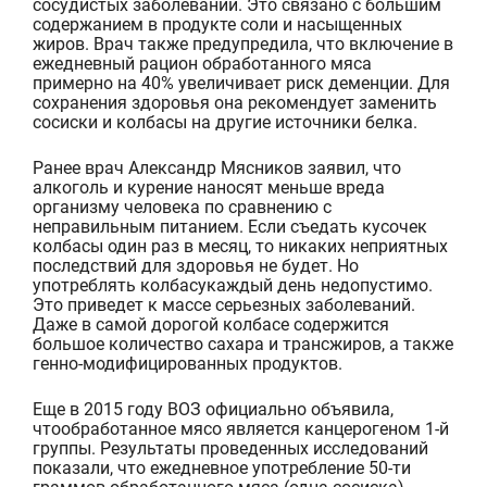
сосудистых заболеваний
. Это связано с большим
содержанием в продукте соли и насыщенных
жиров. Врач также предупредила, что включение в
ежедневный рацион обработанного мяса
примерно на 40% увеличивает риск деменции. Для
сохранения здоровья она рекомендует заменить
сосиски и колбасы на другие источники белка.
Ранее врач Александр Мясников заявил, что
алкоголь и курение наносят меньше вреда
организму человека по сравнению с
неправильным питанием. Если съе
дать
кусочек
колбасы один раз в месяц, то никаких непр
и
ятных
последствий для здоровья н
е будет. Но
употреблять
колбасу
каждый день недопустимо.
Это приведет к массе серьезных заболеваний.
Даже в самой дорогой колбасе содержится
большое количество
сахара
и
трансжиров
, а также
генно-модифицированных продуктов
.
Еще в 2015 году ВОЗ
официально объявила,
что
обработанное мясо
является
канцерогеном 1-й
группы. Результаты
проведенных
исследований
показали, что ежедневное употребление
50
-ти