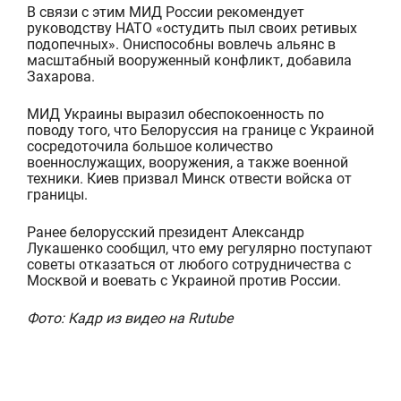
В связи с этим МИД России
рекоменд
ует
руководству НАТО
«
остудить пыл своих ретивых
подопечных
». Они
способны вовлечь альянс в
масштабный вооруженный конфликт
, добавила
Захарова.
МИД Украины выразил обеспокоенность по
поводу того, что Белоруссия на границе с Украиной
сосредоточила большое количество
военнослужащих, вооружения, а также военной
техники. Киев призвал Минск отвести войска от
границы.
Ранее
белорусский президент
Александр
Лукашенко
сообщил
, что ему регулярно
поступают
советы отказаться от любого сотрудничества с
Москвой и воевать с Украиной против России.
Фото: Кадр из видео на Rutube