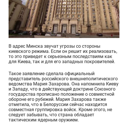
В адрес Минска звучат угрозы со стороны
киевского режима. Если он решит их реализовать,
то это приведет к серьезным последствиям как
для Киева, так и для его
западных
покровителей.
Такое заявление сделала
официальный
представитель российского внешнеполитического
ведомства Мария Захарова. Она напомнила
Киеву
и Западу
, что
в действующей
доктрин
е
Союзного
государства
прописано положение о
совместн
ой
оборон
е
его рубежей. Мария Захарова также
отметила, что в Белоруссии
сейчас находится
совместная группировка войск. Кроме этого, не
следует забывать, что
страна
обладает
тактическим ядерным оружием.