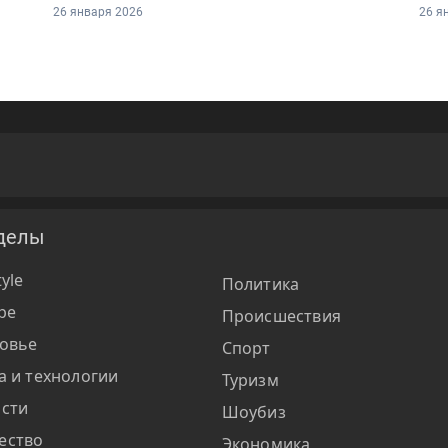
26 января 2026
26 я
делы
tyle
Политика
ре
Происшествия
овье
Спорт
а и технологии
Туризм
сти
Шоубиз
ество
Экономика