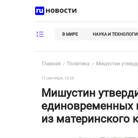
Skip
to
content
В МИРЕ
НАУКА И ТЕХНОЛОГИ
Главная
Политика
Мишустин утверди
17 сентября, 10:25
Мишустин утверд
единовременных в
из материнского 