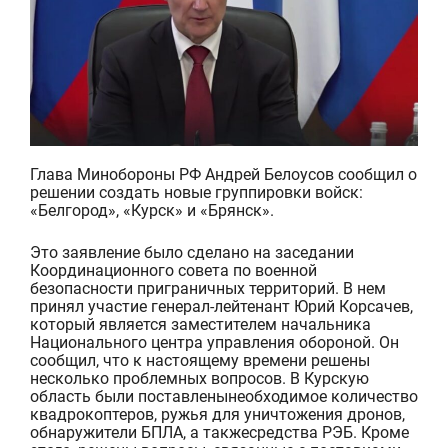
Глава Минобороны РФ Андрей Белоусов сообщил о
решении создать новые группировки войск:
«Белгород», «Курск» и «Брянск».
Это заявление было сделано на заседании
Координационного совета по военной
безопасности приграничных территорий.
В нем
принял участие
генерал-лейтенант Юрий
Корсачев
,
который является
зам
естителем
начальника
Национального центра управления обороной
. Он
сообщил, что к настоящему времени решены
несколько проблемных
вопросов.
В Курскую
область
были
постав
лены
необходимое
количество
квадрокоптеров,
руж
ья для уничтожения дронов,
обнаружители БПЛА
,
а также
средств
а
РЭБ.
Кроме