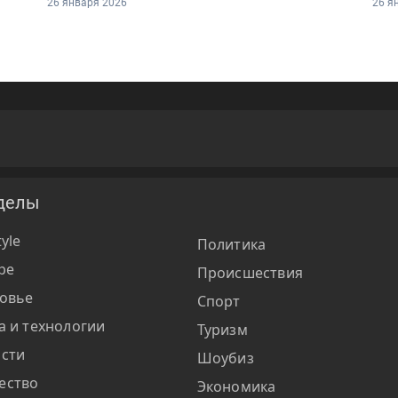
26 января 2026
26 я
делы
tyle
Политика
ре
Происшествия
овье
Спорт
а и технологии
Туризм
сти
Шоубиз
ество
Экономика