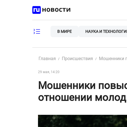
Skip
to
content
В МИРЕ
НАУКА И ТЕХНОЛОГИ
Главная
Происшествия
Мошенники п
29 мая, 14:20
Мошенники повыс
отношении молод