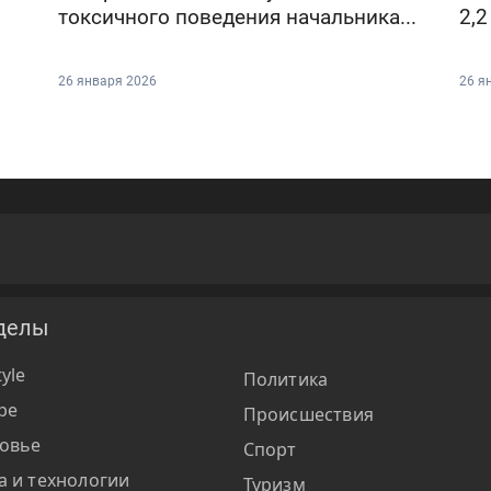
токсичного поведения начальника...
2,2
26 января 2026
26 я
делы
tyle
Политика
ре
Происшествия
овье
Спорт
а и технологии
Туризм