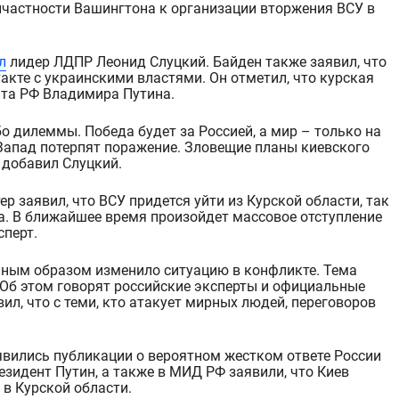
л
лидер ЛДПР Леонид Слуцкий. Байден также
заявил
, что
кте с украинскими властями. Он отметил, что курская
нта РФ Владимира Путина.
о дилеммы. Победа будет за Россией, а мир – только на
Запад потерпят поражение.
Зловещие планы киевского
 добавил Слуцкий.
р заявил, что ВСУ придется уйти из Курской области, так
а. В ближайшее время
произойдет
массовое отступление
сперт.
ьным образом изменило ситуацию в конфликте. Тема
 Об этом говорят российские эксперты и официальные
ил, что с теми, кто атакует мирных людей, переговоров
явились публикации о вероятном жестком ответе России
езидент Путин, а также в МИД РФ заявили, что Киев
в Курской области.