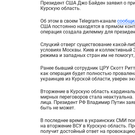
Президент США Джо Байден заявил о причастности Вашингтона к организации вторжения ВСУ в
Курскую область.
Об этом в своем
Telegram-канале
сообщи
США постоянно находятся в прямом конта
операция создала дилемму для президе
Слуцкий отверг существование какой-либ
условиях Москвы. Киев и коллективный 
режима и
западных стран
им не помогут,
Ранее бывший сотрудник ЦРУ Скотт Ритте
как операция будет полностью провален
украинцев из Курской области, уверен эк
Вторжение в Курскую область кардинал
мирных переговоров стала неактуальна.
лица. Президент РФ Владимир Путин заяв
быть не может.
В последнее время в украинских СМИ по
на вторжение ВСУ в Курскую область. Пр
получит достойный ответ на провокацию 