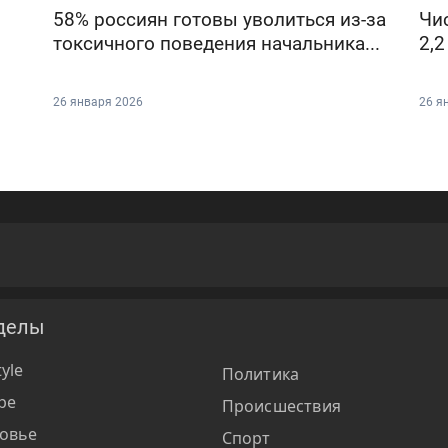
58% россиян готовы уволиться из-за
Чи
токсичного поведения начальника...
2,2
26 января 2026
26 я
делы
tyle
Политика
ре
Происшествия
овье
Спорт