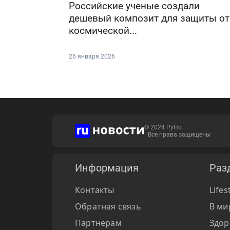
Российские ученые создали
дешевый композит для защиты от
космической...
26 января 2026
© 2024 РуНо.
Все права защищены
Информация
Раз
Контакты
Lifes
Обратная связь
В ми
Партнерам
Здор