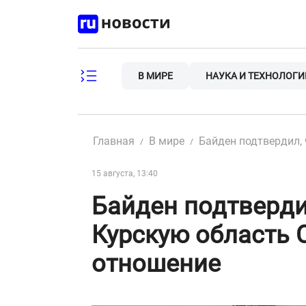
Skip
to
content
В МИРЕ
НАУКА И ТЕХНОЛОГИ
Главная
В мире
Байден подтвердил,
15 августа, 13:40
Байден подтвердил
Курскую область
отношение