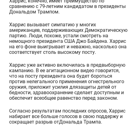
Харрис, конечно, имеет преимущество по
сравнению с 79-летним кандидатом в президенты
Дональдом Трампом.
Харрис вызывает симпатию у многих
американцев, поддерживающих Демократическую
партию.
Люди, похоже, устали смотреть на
немощного президента США Джо Байдена. Харрис
на его фоне выигрывает и неважно, насколько она
соответствует столь высокому посту.
Харрис уже активно включилась в предвыборную
кампанию.
В
ее
агитационном видео
говорится,
что на посту
президента
она
будет бороться
против нелегального применения огнестрельного
оружия,
приложит усилия для
защит
ы
детей от
бедности, здравоохранение
сделает доступным
и
обеспечит
всеобщее равенство перед законом.
Согласно результатам последних опросов, Харрис
набирает все больше голосов в свою поддержу и
сокращает разрыв
от
Дональда Трампа.