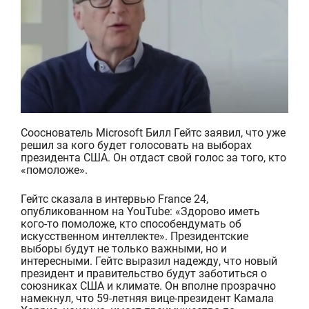
Сооснователь Microsoft Билл Гейтс
заявил, что уже
решил за кого будет голосовать на выборах
президента США. Он отдаст свой голос за того, кто
«помоложе».
Гейтс сказала в интервью
France 24,
опубликованном на YouTube
: «З
дорово иметь
кого-то помоложе, кто
способен
думать об
искусственном интеллекте
». Президентские
в
ыборы будут
не только
важными
, но
и
интересными.
Гейтс выразил надежду, что новый
президент и правительство будут
заботиться о
союзниках
США
и климате
. Он вполне прозрачно
намекнул, что 59-летняя вице-президент Камала