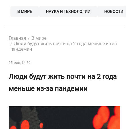
Skip
to
В МИРЕ
НАУКА И ТЕХНОЛОГИИ
НОВОСТИ
content
Главная
В мире
Люди будут жить почти на 2 года меньше из-за
пандемии
25 мая, 14:50
Люди будут жить почти на 2 года
меньше из-за пандемии