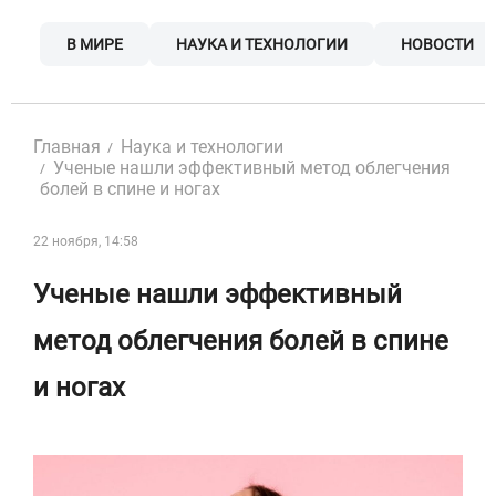
Skip
to
В МИРЕ
НАУКА И ТЕХНОЛОГИИ
НОВОСТИ
content
Главная
Наука и технологии
Ученые нашли эффективный метод облегчения
болей в спине и ногах
22 ноября, 14:58
Ученые нашли эффективный
метод облегчения болей в спине
и ногах