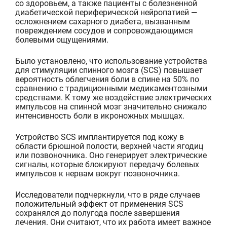
со здоровьем, а также пациенты с болезненной
диабетической периферической нейропатией —
осложнение
м сахарного диабета, вызванным
повреждением сосудов и сопровождающимся
болевыми ощущениями.
Было установлено, что использование устройства
для стимуляции спинного мозга (SCS) повышает
вероятность облегчения боли в спине на 50% по
сравнению с традиционными
медикаментозными
средствами. К тому же воздействие электрических
импульсов на спинной мозг значительно снижало
интенсивность боли в икроножных мышцах.
Устройство SCS имплантируется под кожу в
области брюшной полости, верхней части ягодиц
или позвоночника
. Оно генерирует электрические
сигналы, которые блокируют передачу болевых
импульсов к нервам вокруг позвоночника.
Исследователи подчеркнули, что в ряде случаев
положительный эффект от применения SCS
сохранялся до полугода после завершения
лечения. Они сч
итают, что их работа имеет важное