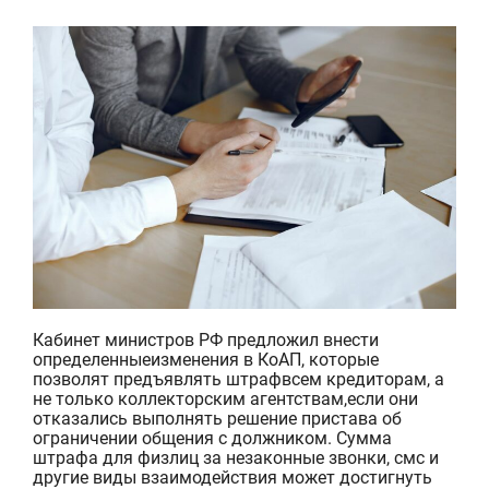
Кабинет министров РФ
предложил внести
определенные
изменения в
КоАП, которые
позволят
предъявлять штраф
все
м
кредитор
ам
, а
не только коллекторски
м
агентства
м
,
е
сли они
отказались выполнять решение
пристава об
ограничении
общения
с должником.
Сумма
штрафа для физлиц за
незаконны
е
звонк
и
, смс
и
другие виды
взаимодействия
может достигнуть