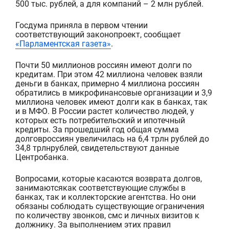
500 тыс
.
рублей, а для компаний
–
2
млн
рублей
.
Госдума приняла в первом чтении
соответствующий законопроект, сообщает
«Парламентская газета»
.
Почти
50 миллионов
россиян
имеют
долги по
кредит
ам
.
При этом
42 миллиона
человек
взяли
деньги в банках,
примерно
4 миллиона
россиян
обратились
в микрофинансовы
е
организаци
и и
3,9
миллиона
человек
имеют долги
как
в банках, так
и в
МФО.
В России растет количество людей
, у
которых есть
потребительский
и ипотечный
кредит
ы
.
За прошедший год
общая сумма
д
олг
ов
россиян
увеличилась
на 6,4
трлн
рублей до
34,8
трлн
рублей
, свидетельствуют данные
Центробанка.
Вопросами, которые касаются в
озврат
а
долгов,
занимаются
как
соответствующие службы в
банках, так и
коллекторские агентства.
Но они
обязаны соблюдать существующие ограничения
по
количеств
у
звонков, смс
и личных
визитов к
должнику.
За выполнением этих
правил