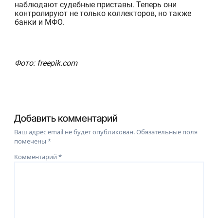
наблюда
ю
т
судебны
е
пристав
ы
.
Теперь
он
и
контролиру
ю
т не только коллекторов, но такж
е
банки и
МФО
.
Фото: freepik.com
Добавить комментарий
Ваш адрес email не будет опубликован.
Обязательные поля
помечены
*
Комментарий
*