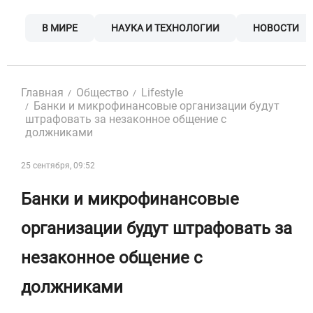
Skip
to
В МИРЕ
НАУКА И ТЕХНОЛОГИИ
НОВОСТИ
content
Главная
Общество
Lifestyle
Банки и микрофинансовые организации будут
штрафовать за незаконное общение с
должниками
25 сентября, 09:52
Банки и микрофинансовые
организации будут штрафовать за
незаконное общение с
должниками