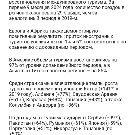
восстановления ме
ждународного туризма. За
первые 9 месяцев 2024 года количество поездок в
регион оказалось на 29% выше, чем за
аналогичный период в 2019-м.
Европа и Африка также демонстрируют
позитивные результаты: приток иностранных
туристов увеличился на 1% и 6% соответ
ственно по
сравнению с доковидным периодом.
В Америке объемы туризма восстановились на
97% от уровня допандемийного периода, а в
Азиатско-Тихоокеанском регионе — на 85%.
Среди стран самые впечатляющие темпы роста
турпотока продемонстрировали Катар (+141%
к
2019 году), Албания (+77%), Саудовская Аравия
(+61%), Кюрасао (+48%), Танзания (+43%), а также
Колумбия и Андорра (по +36%).
По доходам от туризма лидируют Сербия (+99%),
Пакистан (+64%), Румыния (+61%), Япония (+59%),
Португалия (+51%), Никарагуа и Та
нзания (по
+50%).