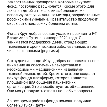
лекарственных препаратов, которые закупает
фонд
,
постоянно расширяется. Кроме этого, для
лечения детей с тяжелыми заболеваниями
используются уникальные метод
ы
, разработанные
российскими учеными. Правительство продолжит
оказывать поддержку больным детям.
Фонд «Круг добра» создан указом президента
РФ
Владимира Путина
в январе 2021 года.
Он
занимается
поддержк
ой
детей
, страдающих
тяжелыми и хроническими заболеваниями, в том
числе орфанными (редкими).
Сотрудники
ф
онда
«Круг добра»
направляют свое
внимание на обеспечение
лекарствами и
необходимыми медицинскими изделиями
тяжелобольных
детей
.
Кроме этого, они
создают
вокруг
фонда
платформу
, которая является
площадкой для общения
пациентских
организаций
. Это способствует их объединению.
Они могут получить ответы на любые вопросы.
За все время
работы фонда помощь получили
более 23 тысяч детей.