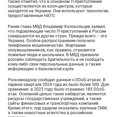
также отметил, что в основном
IT
-преступлени
я
осуществляются из колл-центров, которые
находятся на Украине. Они используют технологии,
предоставленные НАТО.
Ранее глава МВД Владимир Колокольцев заявил,
что подавляющее число
IT
-преступлений
в России
совершаются из других стран. Прежде всего –
это
Украина. Особое распространение получило
телефонное мошенничество.
Жертвами
злоумышленников, как правило, становятся
пожилые люди и школьники.
В МВД призвали
россиян соблюдать бдительность и не сообщать
кому-либо свои персональные данные
, а также
информацию о
б
анковской карте.
Роскомнадзор сообщил
данные о
DDoS-атак
ах.
В
первом квартале 2024 года их было более 500. Для
сравнения: в 2023 году было отражено 185
DDoS-
атак
. Основной целью таких кибератак являются
ресурсы государственных учреждений, а также
сайты финансовых и транспортных компаний.
Кроме этого, под ударом оказались крупные СМИ,
а также новостные агентства в российских