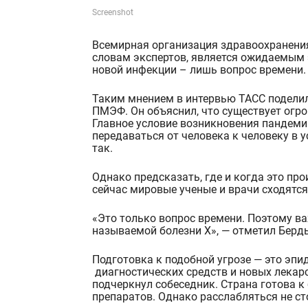
Screenshot
Всемирная организация здравоохранения (ВОЗ) прогнозирует появление «болезни Х». Она, по
словам экспертов, является ожидаемым
новой инфекции – лишь вопрос времени.
Таким мнением в интервью ТАСС поделил
ПМЭФ. Он объяснил, что существует огро
Главное условие возникновения пандеми
передаваться от человека к человеку в 
так.
Однако предсказать, где и когда это пр
сейчас мировые ученые и врачи сходятся 
«Это только вопрос времени. Поэтому ва
называемой болезни Х»,
— отметил Берд
Подготовка к подобной угрозе — это эпи
диагностических средств и новых лекарс
подчеркнул собеседник. Страна готова к
препаратов. Однако расслабляться не ст