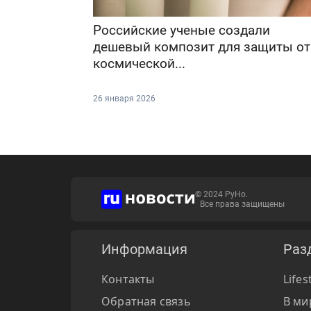
Российские ученые создали
дешевый композит для защиты от
космической...
26 января 2026
© 2024 РуНо.
Все права защищены
Информация
Раз
Контакты
Lifes
Обратная связь
В ми