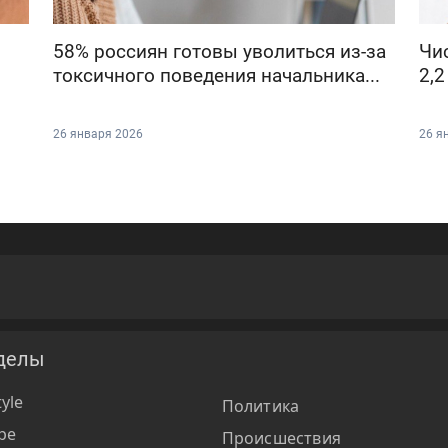
58% россиян готовы уволиться из-за
Чи
токсичного поведения начальника...
2,2
26 января 2026
26 я
делы
tyle
Политика
ре
Происшествия